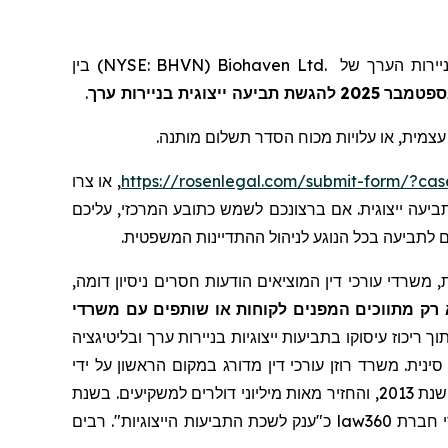
) בין
NYSE: BHVN
(
Biohaven Ltd.
של
יירות הערך
.
להגשת תביעה ייצוגית בניירות ערך
2025
ספטמבר
, צמית, או עלויות מכוח הסדר תשלום מותנה
, או צרו
https://rosenlegal.com/submit-form/?ca
. עה ייצוגית. אם ברצונכם לשמש כתובע המרכזי, עליכם
ם לתביעה בכל הנוגע לניהול ההתדיינות המשפטית
 משרדי עורכי דין המוציאים הודעות חסרים ניסיון דומה
 רק מתווכים המפנים לקוחות או שותפים עם משרדי
ך ריכוז עיסוקו בתביעות ייצוגיות בניירות ערך ובליטיגציה
ינית. משרד רוזן עורכי דין מדורג במקום הראשון על ידי
שרותי תביעה ייצוגית, בגין מספר יישובי תביעות ייצוגיות בשנת 2017. המשרד מדורג בין ארבעת הראשונים מדי שנה מאז שנת 2013, והחזיר מאות מיליוני דולרים למשקיעים. בשנת
כ"ענק לשכת התביעות הייצוגיות". רבים
law360