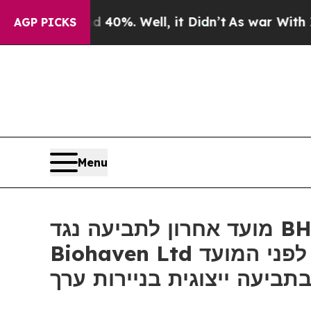
 Around 40%. Well, it Didn’t
As war With Iran D
AGP PICKS
Menu
מועד אחרון לתביעה נגד BHVN: רוזן, יועץ למשקיעים לאומי, מעודד את משקיעי
Biohaven Ltd שצברו הפסדים העולים על 100 אלף דולר, להבטיח ייעוץ לפני המועד