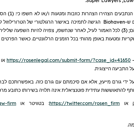
.
Super Lawyers
,
Law
הירו הצהרות כוזבות ומטעות ו/או לא חשפו כי: (1) הסיכויים הרגולטוריים של
הטרורילוזול
הגישה לתמיכה באישור הרגולטורי של
Biohaven
ש-
ת ומטעות באופן מהותי בכל הזמנים הרלוונטיים. כאשר הפרטים האמי
https://rosenlegal.com/submit-form/?case_id=41650
,
ל התביעה הייצוגית
ל ידי גורם מייעץ, אלא אם סיכמתם עם גורם כזה. באפשרותכם לבחו
שותף להתאוששות עתידית פוטנציאלית אינה תלויה בשירותו כתובע מרכ
aw-firm
או
בטוויטר
:
https://twitter.com/rosen_firm
או
ומה