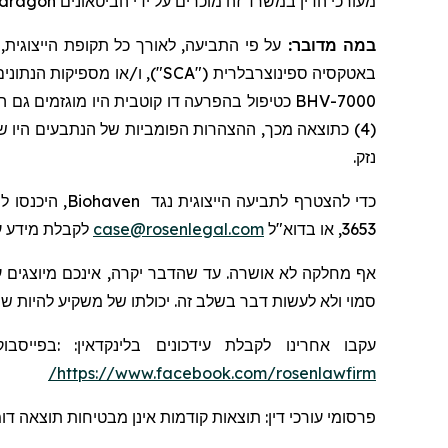
dragon
מעורכי הדין במשרד זה מוכרים על ידי הביטאונים
במה מדובר:
על פי התביעה, לאורך כל תקופת הייצוגית, הנתבעים הצ
באטקסיה
ספינוצרבלרית
("SCA"), ו/או מספיקות הנתונים
BHV-7000 כטיפול בהפרעה דו קוטבית היו מוגזמים גם הם; (3) לכל האמור לעיל, לאחר שנחשפו, צפויה להיות השפעה שלילית משמעותית על מצבה העסקי והפיננסי של
כתוצאה מכך, ההצהרות הפומביות של הנתבעים היו שקריו
נזק.
 היכנסו ל-
Biohaven
כדי להצטרף לתביעה הייצוגית נגד
לקבלת מידע ע.
case@rosenlegal.com
3653, או בדוא"ל
אף מחלקה לא אושרה. עד שהדבר יקרה, אינכם מיוצגים ע
סמוי ולא לעשות דבר בשלב זה. יכולתו של משקיע להיות .
בפייסבוק
:
:
בלינקדאין
עידכונים
עקבו אחרינו לקבלת
https://www.facebook.com/rosenlawfirm/
פרסומי עורכי דין: תוצאות קודמות אינן מבטיחות תוצאה ד.