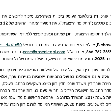
), רכי דין בינלאומי העוסק בזכויות משקיעים, מזכיר לרוכשים את
נ
ב
12
, ם כוללים ("התקופה הייצוגית"), את המועד האחרון החשוב של
לך התקופה הייצוגית
ייתכן שאתם זכאים לפיצוי ללא דמי השתתפות ע.
se_id=41650
, או למידע אודות התביעה הייצוגית היכנסו אל:
Biohav
כבר הוגשה תבי
case@rosenlegal.com
תובע מרכזי הוא גורם מייצג, הפועל בשמם של כל השותפי.
.
2025
בחור עורך דין ראוי, בעל עבר של הצלחות מובילות. לעיתים קרובות,
לה אינם מטפלים בפועל בתביעות ייצוגיות בניירות ערך, אלא
ירת עורך דין. משרד עורכי הדין רוזן מייצג משקיעים ברחבי העולם, תו
דר התביעה הייצוגית הגדול ביותר אי פעם בניירות ערך נגד חברה ס