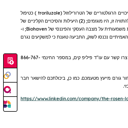
כטיפול
)
troriluzole
(
הטרורילוזול
להתוויה זו, היו מוגזמים; (2) היעילות והסיכויים הקליניים של
; ו-
Biohaven
(4) תיים נכנסו לשוק, התביעה טוענת כי למשקיעים נגרם
או צרו קשר עם עו"ד פיליפ קים, במספר החינמי 866-767-
ר גורם מייעץ מטעמכם. כמו כן, ביכולתכם להישאר חבר
זי
https://www.linkedin.com/company/the-rosen-l