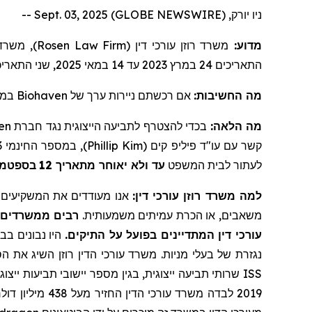
ניו יורק, Sept. 03, 2025 (GLOBE NEWSWIRE) --
משרד עו
Rosen Law Firm
משרד רוזן עורכי דין (
מדוע:
שני התאריכי
2025
במאי
14
עד
2023
במרץ
24
התאריכים
במה
Biohaven
של
ניירות ערך
אם רכשתם
מה החשיבות:
en
בכדי להצטרף לתביעה הייצוגית נגד חברת
מה הלאה:
), במספר החינמי 866-767-3653, או בדוא"ל:
Phillip Kim
קשר עם עו"ד פיליפ קים (
לעתור לבית המשפט
עד ולא יאוחר מתאריך 12
בספטמבר 
למה משרד רוזן עורכי דין:
אנו מעודדים את המשקיעים ל,
משאבים, או הכרת עמיתים משמעותית.
רבים ממשרדים א
עורכי דין המתדיינים בפועל על התיקים.
היו נבונים בבח
נגזרת של בעלי מניות. משרד עורכי הדין רוזן השיג את הס
ISS
2019 לבדה משרד עורכי הדין החזיר
מעל
438 מיליון דולרים למשקיעים. בשנת 2020, השותף המייסד לורנס רוזן הוכרז על ידי חברת